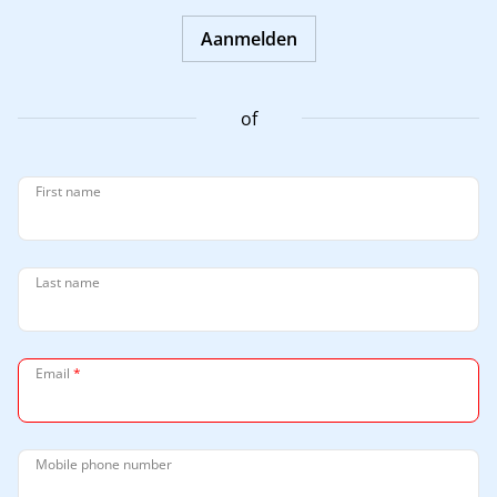
Aanmelden
of
First name
Last name
Email
*
Mobile phone number