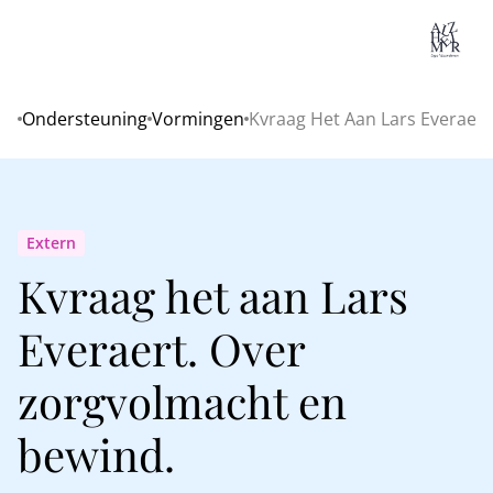
Lo
Ondersteuning
Vormingen
Kvraag Het Aan Lars Everaert
Home
Extern
Kvraag het aan Lars
Everaert. Over
zorgvolmacht en
bewind.