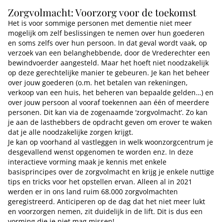
Zorgvolmacht: Voorzorg voor de toekomst
Het is voor sommige personen met dementie niet meer
mogelijk om zelf beslissingen te nemen over hun goederen
en soms zelfs over hun persoon. In dat geval wordt vaak, op
verzoek van een belanghebbende, door de Vrederechter een
bewindvoerder aangesteld. Maar het hoeft niet noodzakelijk
op deze gerechtelijke manier te gebeuren. Je kan het beheer
over jouw goederen (o.m. het betalen van rekeningen,
verkoop van een huis, het beheren van bepaalde gelden…) en
over jouw persoon al vooraf toekennen aan één of meerdere
personen. Dit kan via de zogenaamde ‘zorgvolmacht’. Zo kan
je aan de lasthebbers de opdracht geven om erover te waken
dat je alle noodzakelijke zorgen krijgt.
Je kan op voorhand al vastleggen in welk woonzorgcentrum je
desgevallend wenst opgenomen te worden enz. In deze
interactieve vorming maak je kennis met enkele
basisprincipes over de zorgvolmacht en krijg je enkele nuttige
tips en tricks voor het opstellen ervan. Alleen al in 2021
werden er in ons land ruim 68.000 zorgvolmachten
geregistreerd. Anticiperen op de dag dat het niet meer lukt
en voorzorgen nemen, zit duidelijk in de lift. Dit is dus een
vorming die je niet mag missen!