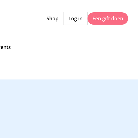
Shop
Log in
Een gift doen
vents