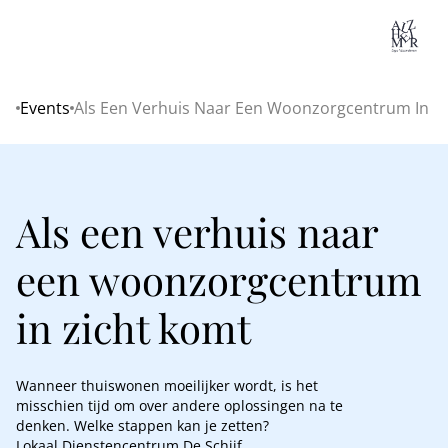
Lo
Events
Als Een Verhuis Naar Een Woonzorgcentrum In Z
Home
Als een verhuis naar
een woonzorgcentrum
in zicht komt
Wanneer thuiswonen moeilijker wordt, is het
misschien tijd om over andere oplossingen na te
denken. Welke stappen kan je zetten?
Lokaal Dienstencentrum De Schijf