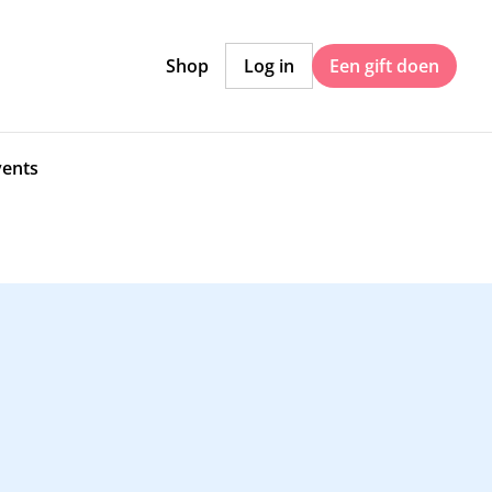
Shop
Log in
Een gift doen
vents