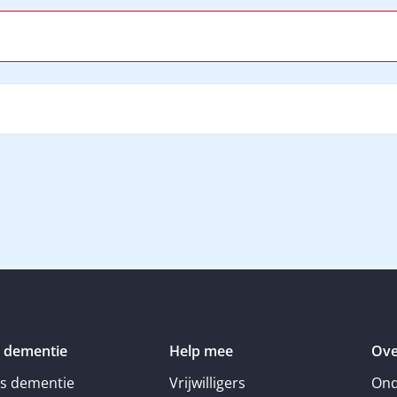
 dementie
Help mee
Ove
is dementie
Vrijwilligers
Ond