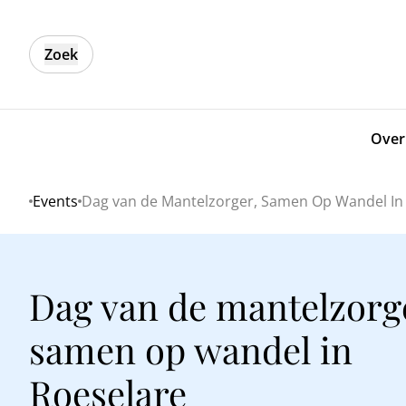
Zoek
Over
Events
Dag van de Mantelzorger, Samen Op Wandel In
Home
Dag van de mantelzorg
samen op wandel in
Roeselare