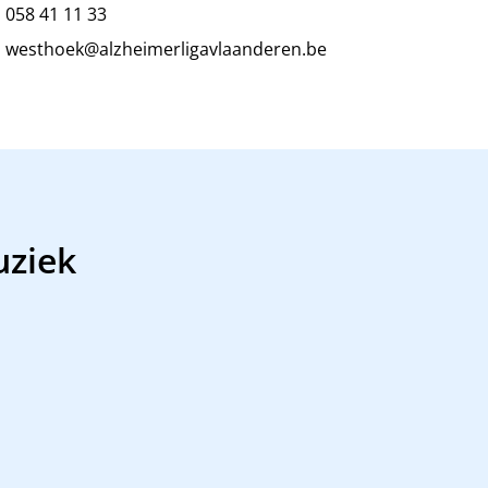
058 41 11 33
westhoek@alzheimerligavlaanderen.be
uziek