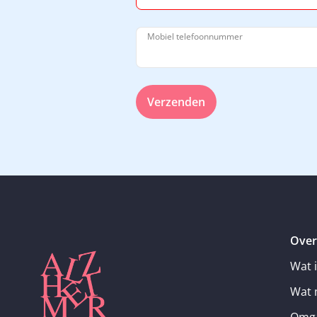
Mobiel telefoonnummer
Verzenden
Over
Wat 
Wat 
Omga