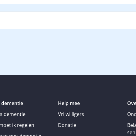
 dementie
Help mee
Ove
is dementie
Vrijwilligers
Ond
moet ik regelen
Donatie
Bel
sens
an met dementie