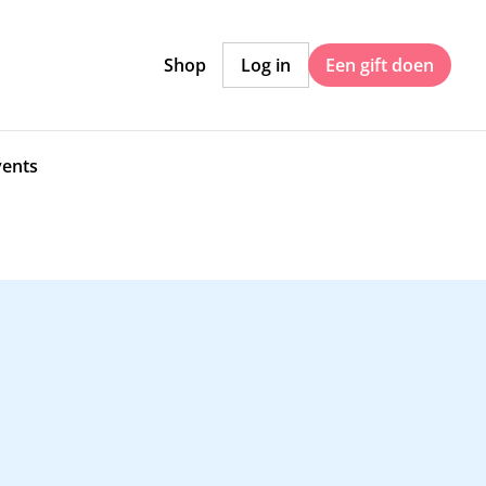
Shop
Log in
Een gift doen
vents