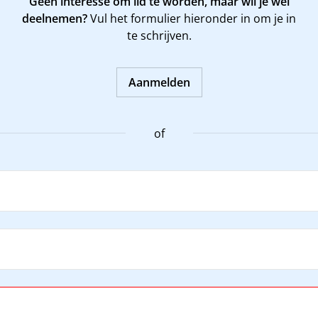
Geen interesse om lid te worden, maar wil je wel
deelnemen?
Vul het formulier hieronder in om je in
te schrijven.
Aanmelden
of