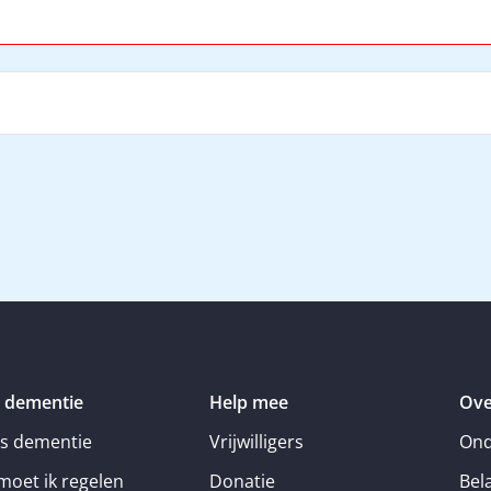
 dementie
Help mee
Ove
is dementie
Vrijwilligers
Ond
moet ik regelen
Donatie
Bel