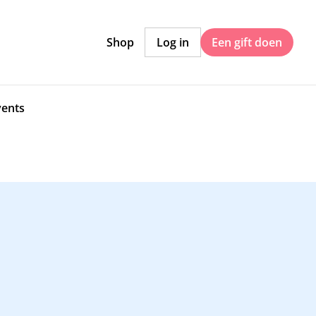
Shop
Log in
Een gift doen
vents