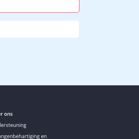
r ons
ersteuning
angenbehartiging en