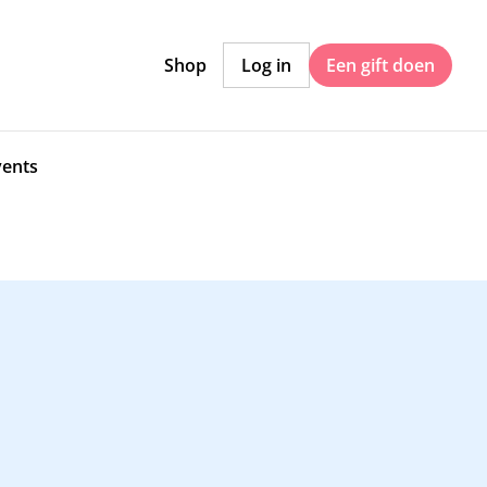
Shop
Log in
Een gift doen
vents