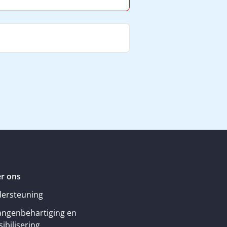
r ons
ersteuning
angenbehartiging en
ibilisering