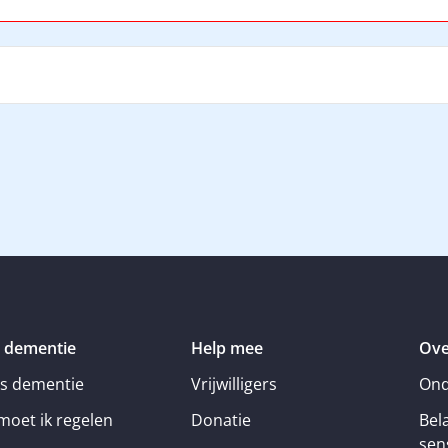
 dementie
Help mee
Ove
is dementie
Vrijwilligers
Ond
moet ik regelen
Donatie
Bel
sens