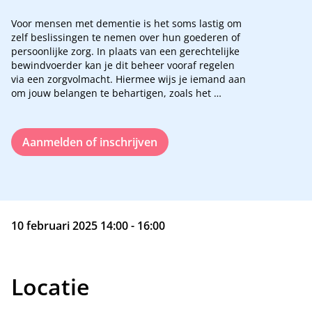
Voor mensen met dementie is het soms lastig om
zelf beslissingen te nemen over hun goederen of
persoonlijke zorg. In plaats van een gerechtelijke
bewindvoerder kan je dit beheer vooraf regelen
via een zorgvolmacht. Hiermee wijs je iemand aan
om jouw belangen te behartigen, zoals het
beheren van financiën of het kiezen van een
woonzorgcentrum. In deze interactieve sessie leer
je de basisprincipes van een zorgvolmacht en krijg
Aanmelden of inschrijven
je handige tips voor het opstellen ervan.
Inschrijven voor deze sessie is noodzakelijk
10 februari 2025 14:00 - 16:00
Locatie