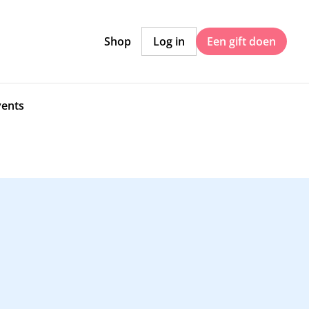
Shop
Log in
Een gift doen
vents