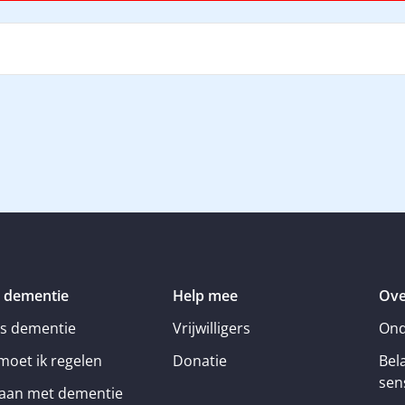
 dementie
Help mee
Ove
is dementie
Vrijwilligers
Ond
moet ik regelen
Donatie
Bel
sens
an met dementie