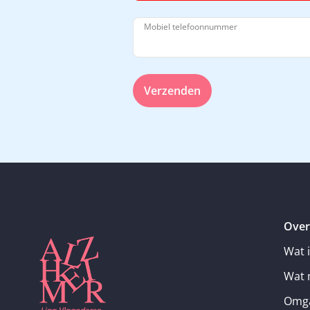
Mobiel telefoonnummer
Verzenden
Over
Wat 
Wat 
Omga