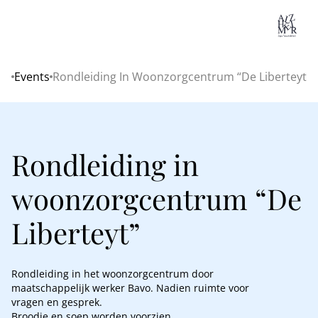
Lo
Events
Rondleiding In Woonzorgcentrum “De Liberteyt”
Home
Rondleiding in
woonzorgcentrum “De
Liberteyt”
Rondleiding in het woonzorgcentrum door
maatschappelijk werker Bavo. Nadien ruimte voor
vragen en gesprek.
Broodje en soep worden voorzien