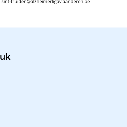
sint-truiden@alzheimerligavlaanderen.be
luk