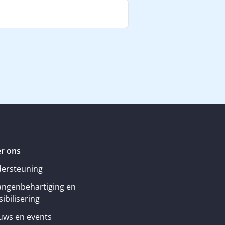
r ons
ersteuning
angenbehartiging en
ibilisering
uws en events