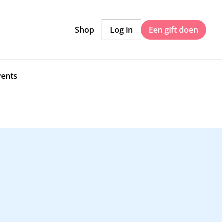
Shop
Log in
Een gift doen
vents