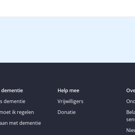
 dementie
Help mee
Ove
is dementie
Vrijwilligers
Ond
moet ik regelen
Donatie
Bel
sens
an met dementie
Nie