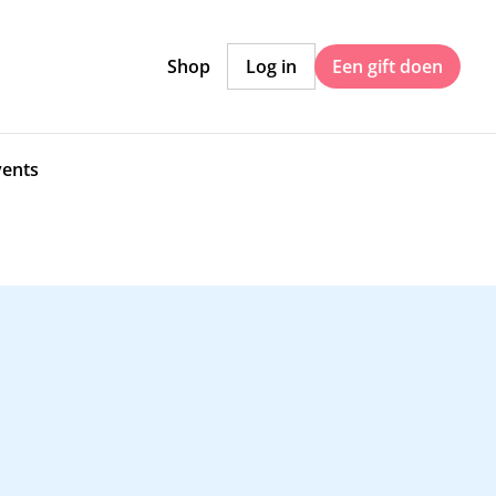
Shop
Log in
Een gift doen
vents