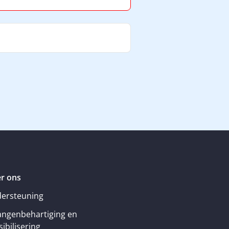
r ons
ersteuning
angenbehartiging en
ibilisering