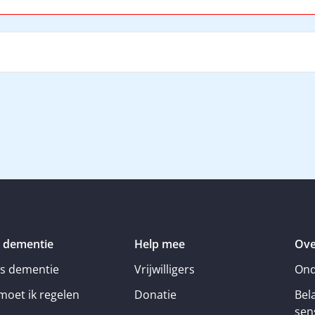
 dementie
Help mee
Ove
is dementie
Vrijwilligers
Ond
moet ik regelen
Donatie
Bel
sens