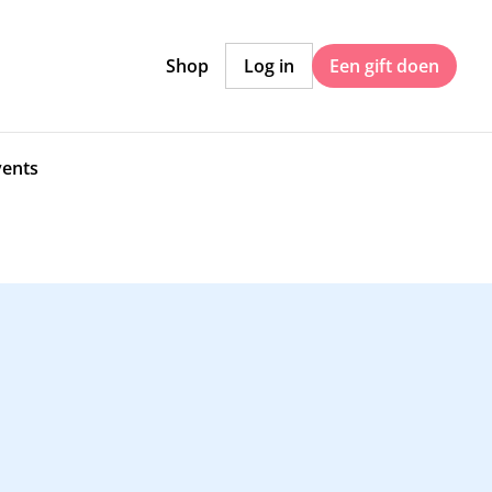
Shop
Log in
Een gift doen
vents