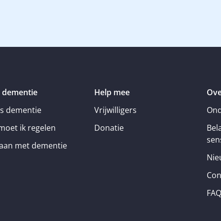
 dementie
Help mee
Ove
is dementie
Vrijwilligers
Ond
moet ik regelen
Donatie
Bel
sens
an met dementie
Nie
Con
FA