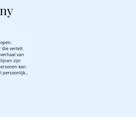
nny
lopen.
 die vertelt
 verhaal van
ijnen zijn
personen kan
 persoonlijk