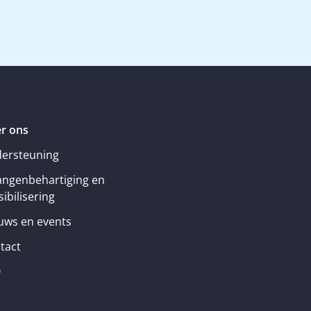
r ons
ersteuning
angenbehartiging en
ibilisering
uws en events
tact
Q