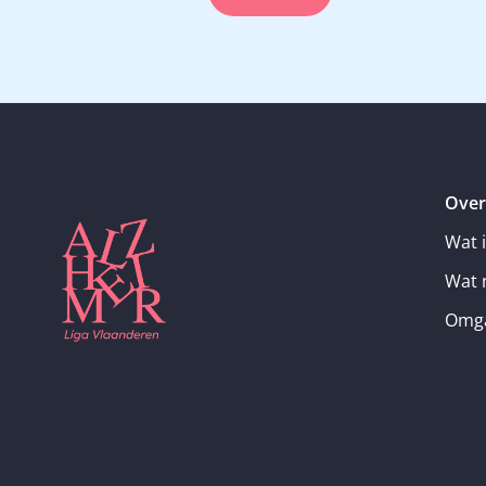
Over
Wat 
Wat 
Omga