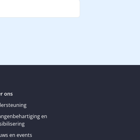
r ons
ersteuning
angenbehartiging en
ibilisering
uws en events