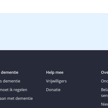
 dementie
Help mee
Ove
is dementie
Vrijwilligers
Ond
moet ik regelen
Donatie
Bel
sens
an met dementie
Nie