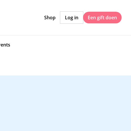
Shop
Log in
Een gift doen
vents