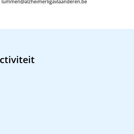
lummen@alzheimerligavlaanderen.be
tiviteit