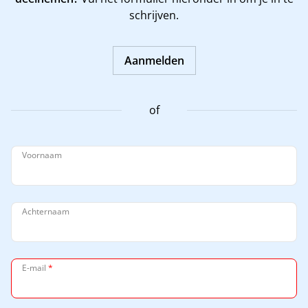
schrijven.
Aanmelden
of
Voornaam
Achternaam
E-mail
*