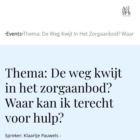
Lo
Events
Thema: De Weg Kwijt In Het Zorgaanbod? Waar Ka
Home
Thema: De weg kwijt
in het zorgaanbod?
Waar kan ik terecht
voor hulp?
Spreker: Klaartje Pauwels -