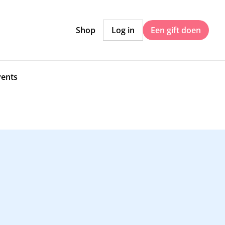
Shop
Log in
Een gift doen
vents