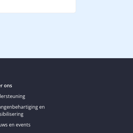
r ons
ersteuning
angenbehartiging en
ibilisering
uws en events