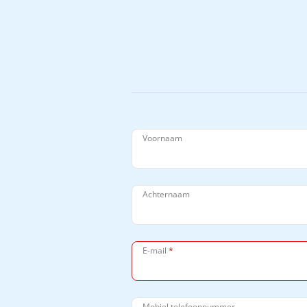
Voornaam
Achternaam
E-mail
*
Mobiel telefoonnummer