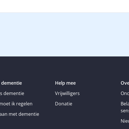
 dementie
Help mee
Ove
is dementie
Vrijwilligers
Ond
moet ik regelen
Donatie
Bel
sens
an met dementie
Nie