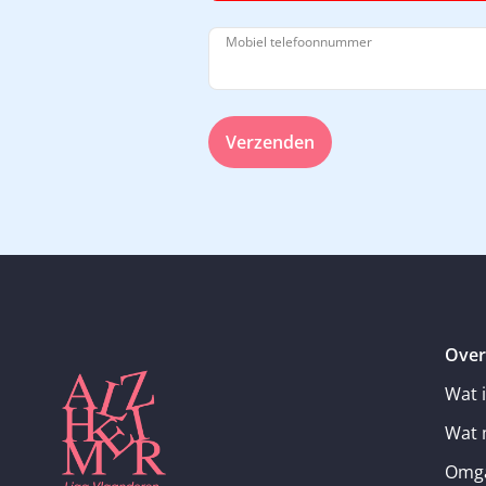
Mobiel telefoonnummer
Verzenden
Over
Wat 
Wat 
Omga