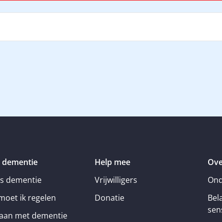
 dementie
Help mee
Ove
is dementie
Vrijwilligers
Ond
moet ik regelen
Donatie
Bel
sens
an met dementie