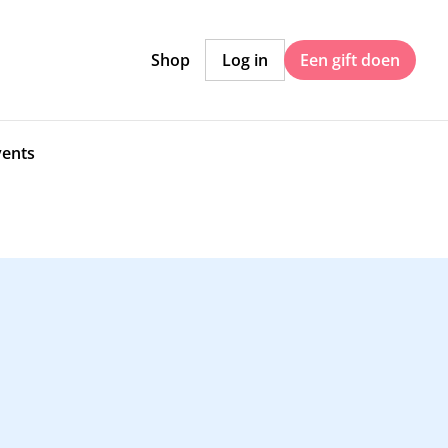
Shop
Log in
Een gift doen
vents