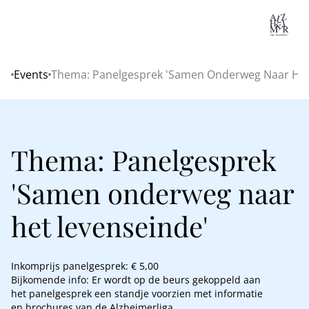
Lo
Events
Thema: Panelgesprek 'Samen Onderweg Naar Het
Home
Thema: Panelgesprek
'Samen onderweg naar
het levenseinde'
Inkomprijs panelgesprek: € 5,00
Bijkomende info: Er wordt op de beurs gekoppeld aan
het panelgesprek een standje voorzien met informatie
en brochures van de Alzheimerliga