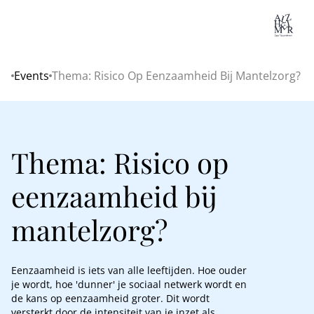
Lo
Events
Thema: Risico Op Eenzaamheid Bij Mantelzorg?
Home
Thema: Risico op
eenzaamheid bij
mantelzorg?
Eenzaamheid is iets van alle leeftijden. Hoe ouder
je wordt, hoe 'dunner' je sociaal netwerk wordt en
de kans op eenzaamheid groter. Dit wordt
versterkt door de intensiteit van je inzet als