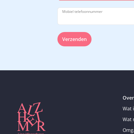
Mobiel telefoonnummer
Verzenden
Over
Wat 
Wat 
Omga