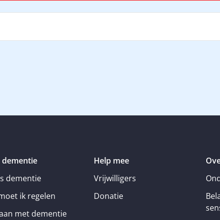
 dementie
Help mee
Ove
is dementie
Vrijwilligers
Ond
moet ik regelen
Donatie
Bel
sens
an met dementie