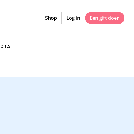
Shop
Log in
Een gift doen
vents