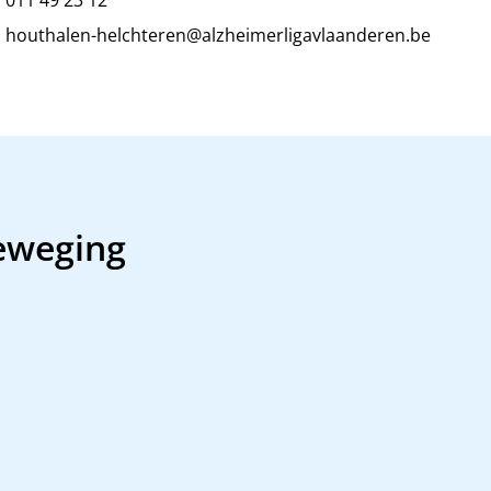
houthalen-helchteren@alzheimerligavlaanderen.be
eweging