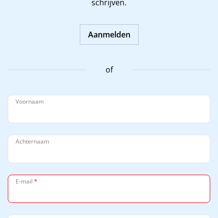
schrijven.
Aanmelden
of
Voornaam
Achternaam
E-mail
*