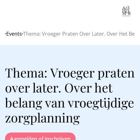
Lo
Events
Thema: Vroeger Praten Over Later. Over Het Bela
Home
Thema: Vroeger praten
over later. Over het
belang van vroegtijdige
zorgplanning
Aanmelden of inschrijven