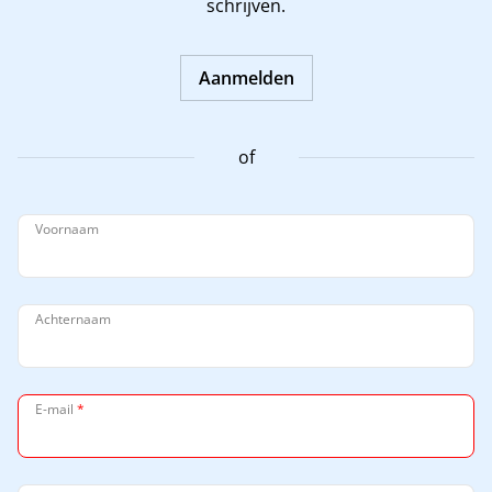
schrijven.
Aanmelden
of
Voornaam
Achternaam
E-mail
*