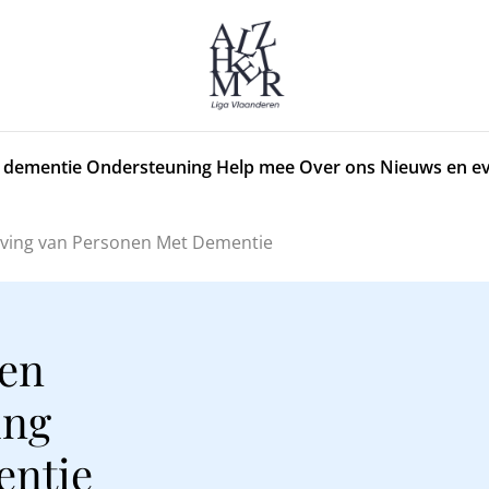
 dementie
Ondersteuning
Help mee
Over ons
Nieuws en e
leving van Personen Met Dementie
ven
ing
entie