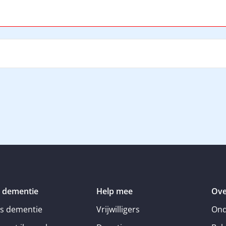
 dementie
Help mee
Ove
is dementie
Vrijwilligers
Ond