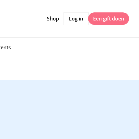
Shop
Log in
Een gift doen
vents