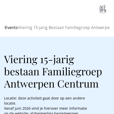
Lo
Events
Viering 15-jarig Bestaan Familiegroep Antwerpe
Home
Viering 15-jarig
bestaan Familiegroep
Antwerpen Centrum
Locatie: deze activiteit gaat door op een andere
locatie.
Vanaf juni 2026 vind je hierover meer informatie
op de website: alzheimerliga.be/antwerpen