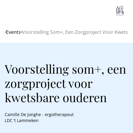
Lo
Events
Voorstelling Som+, Een Zorgproject Voor Kwetsb
Home
Voorstelling som+, een
zorgproject voor
kwetsbare ouderen
Camille De Jonghe - ergotherapeut
LDC ’t Lammeken