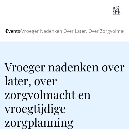
Lo
Events
Vroeger Nadenken Over Later, Over Zorgvolmacht
Home
Vroeger nadenken over
later, over
zorgvolmacht en
vroegtijdige
zorgplanning