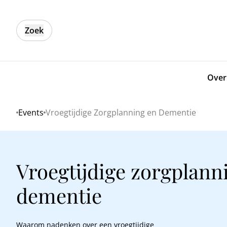
Zoek
Over
Events
Vroegtijdige Zorgplanning en Dementie
Home
Vroegtijdige zorgplann
dementie
Waarom nadenken over een vroegtijdige