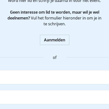
Word
hier
lid en schrijf je daarna in voor het event.
Geen interesse om lid te worden, maar wil je wel
deelnemen?
Vul het formulier hieronder in om je in
te schrijven.
Aanmelden
of