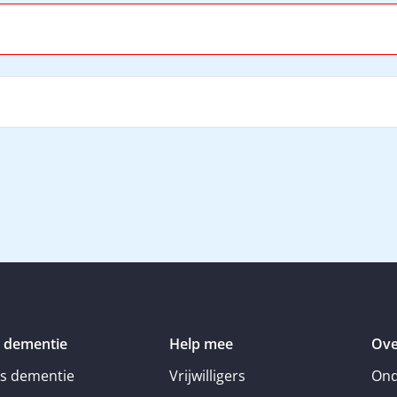
 dementie
Help mee
Ove
is dementie
Vrijwilligers
Ond