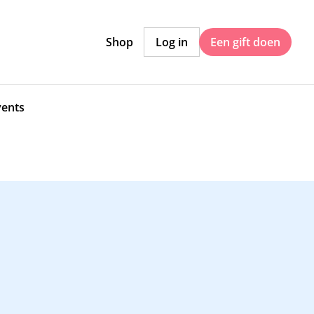
Shop
Log in
Een gift doen
vents