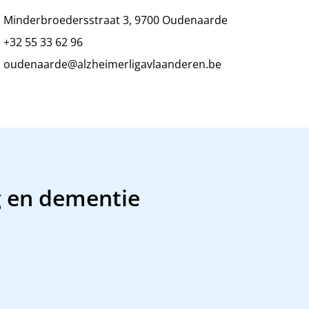
Minderbroedersstraat 3, 9700 Oudenaarde
+32 55 33 62 96
oudenaarde@alzheimerligavlaanderen.be
g en dementie