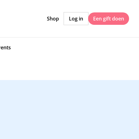
Shop
Log in
Een gift doen
vents