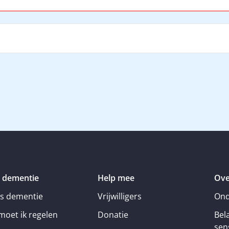
 dementie
Help mee
Ove
is dementie
Vrijwilligers
Ond
moet ik regelen
Donatie
Bel
sens