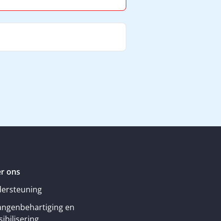
r ons
ersteuning
angenbehartiging en
ibilisering