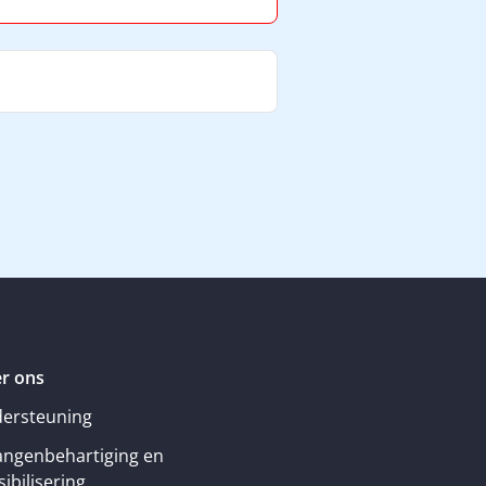
r ons
ersteuning
angenbehartiging en
ibilisering