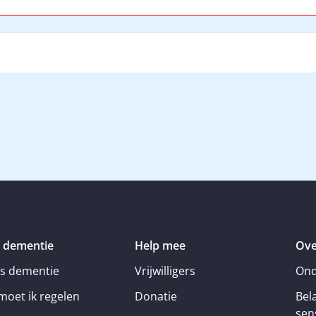
 dementie
Help mee
Ove
is dementie
Vrijwilligers
Ond
moet ik regelen
Donatie
Bel
sens