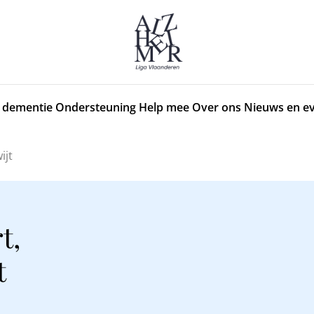
 dementie
Ondersteuning
Help mee
Over ons
Nieuws en e
ijt
t,
t