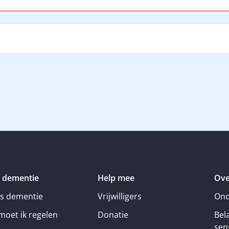
 dementie
Help mee
Ove
is dementie
Vrijwilligers
Ond
moet ik regelen
Donatie
Bel
sens