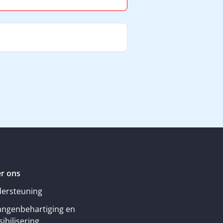
r ons
ersteuning
angenbehartiging en
ibilisering