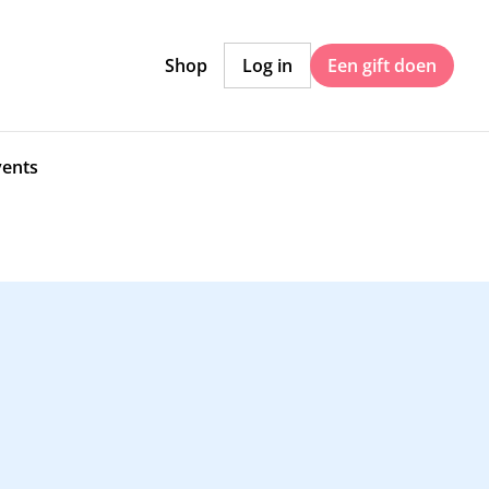
Shop
Log in
Een gift doen
vents