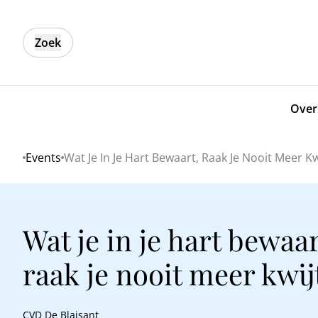
Zoek
Over
Events
Wat Je In Je Hart Bewaart, Raak Je Nooit Meer Kw
Home
Wat je in je hart bewaar
raak je nooit meer kwij
CVD De Blaisant