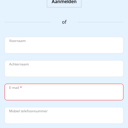
Aanmelden
of
Voornaam
Achternaam
E-mail
*
Mobiel telefoonnummer