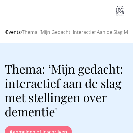
Lo
Events
Thema: ‘Mijn Gedacht: Interactief Aan de Slag Met
Home
Thema: ‘Mijn gedacht:
interactief aan de slag
met stellingen over
dementie'
Aanmelden of inschrijven