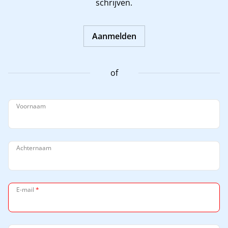
schrijven.
Aanmelden
of
Voornaam
Achternaam
E-mail
*