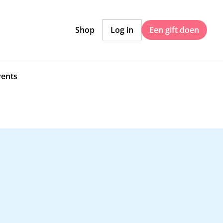
Shop
Log in
Een gift doen
vents