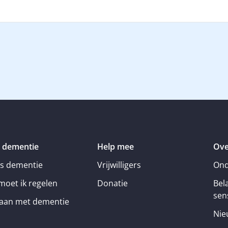
 dementie
Help mee
Ove
is dementie
Vrijwilligers
Ond
moet ik regelen
Donatie
Bel
sens
an met dementie
Nie