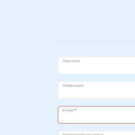
Voornaam
Achternaam
E-mail
*
Mobiel telefoonnummer