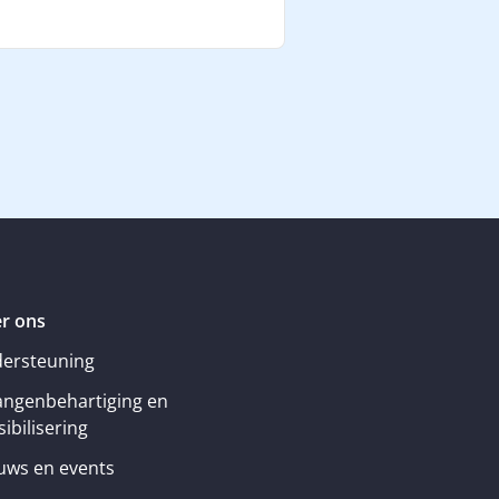
r ons
ersteuning
angenbehartiging en
ibilisering
uws en events