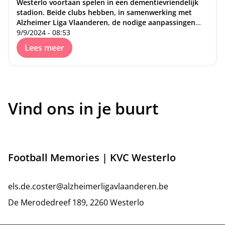
Westerlo voortaan spelen in een dementievriendelijk
stadion. Beide clubs hebben, in samenwerking met
Alzheimer Liga Vlaanderen, de nodige aanpassingen
doorgevoerd om een inclusieve ervaring te bieden voor
9/9/2024 - 08:53
supporters met (jong)dementie.
Lees meer
Vind ons in je buurt
Football Memories | KVC Westerlo
els.de.coster@alzheimerligavlaanderen.be
De Merodedreef 189, 2260 Westerlo